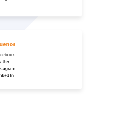
guenos
acebook
itter
nstagram
nked In