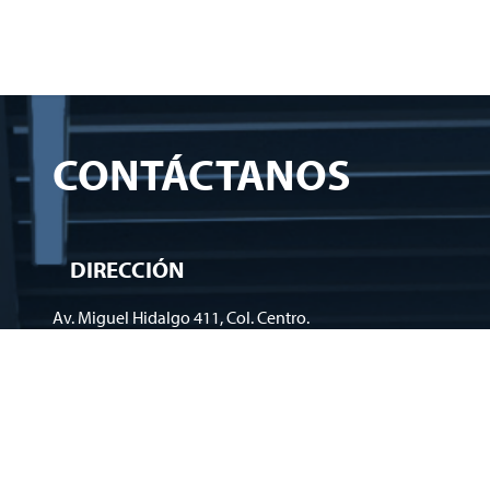
CONTÁCTANOS
DIRECCIÓN
Av. Miguel Hidalgo 411, Col. Centro.
Toluca, Edo. de México. CP 50000
TELÉFONOS
722 213 4232
722 213 4214