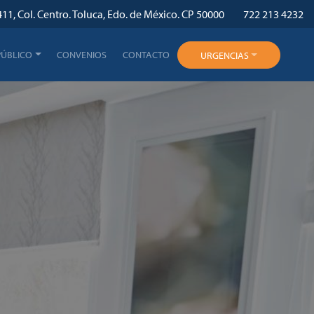
11, Col. Centro. Toluca, Edo. de México. CP 50000
722 213 4232
PÚBLICO
CONVENIOS
CONTACTO
URGENCIAS