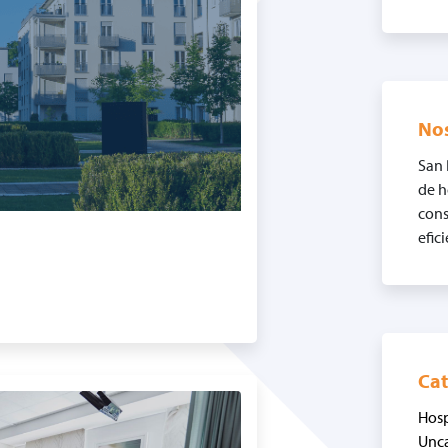
No
San 
de h
cons
efic
Cat
Hosp
Unca