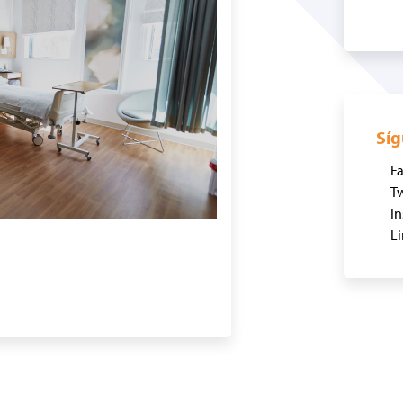
Sí
F
Tw
I
Li