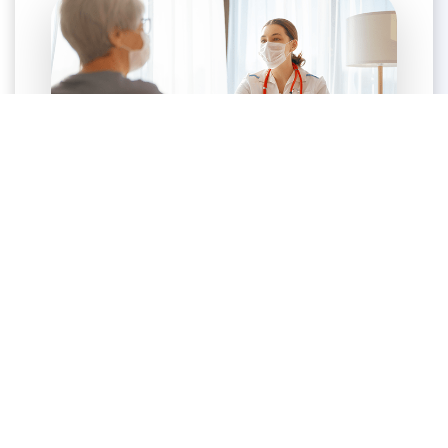
PROCEDIMIENTO DE ADMISIÓN
INGRESO A TRAVÉS DE SU MÉDICO
TRATANTE:
Quién por medio de su
consultorio, realizará los trámites necesarios
en SanPiago para registrar su Admisión. Así
mismo, le entregarán una orden médica que
deberá presentar al momento de su ingreso a
la institución.
PRE ADMISIÓN TELEFÓNICA:
Su médico
será el responsable de reservar su espacio en